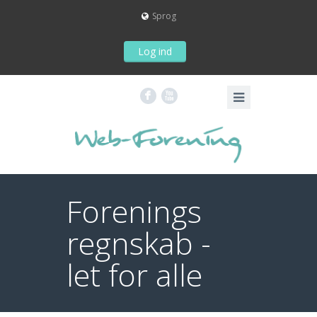
Sprog
F
X
Forenings
regnskab -
let for alle